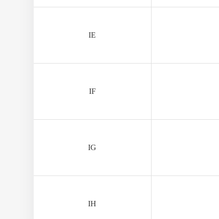
IE
IF
IG
IH