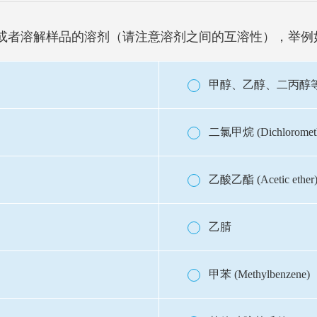
为流动相或者溶解样品的溶剂（请注意溶剂之间的互溶性），举
甲醇、乙醇、二丙醇
二氯甲烷 (Dichlorometh
乙酸乙酯 (Acetic ether
乙腈
甲苯 (Methylbenzene)