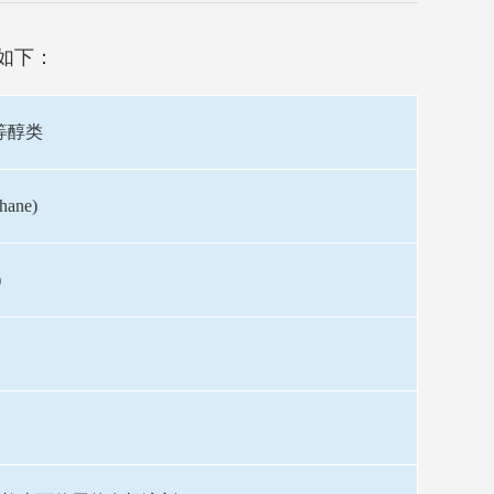
例如下：
等醇类
ane)
)