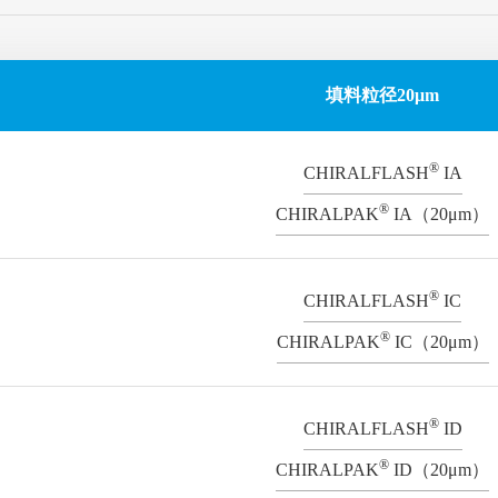
填料粒径20μm
®
CHIRALFLASH
IA
®
CHIRALPAK
IA（20μm）
®
CHIRALFLASH
IC
®
CHIRALPAK
IC（20μm）
®
CHIRALFLASH
ID
®
CHIRALPAK
ID（20μm）