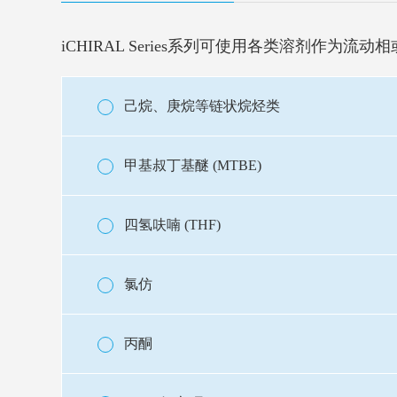
iCHIRAL Series系列可使用各类溶剂作
己烷、庚烷等链状烷烃类
甲基叔丁基醚 (MTBE)
四氢呋喃 (THF)
氯仿
丙酮