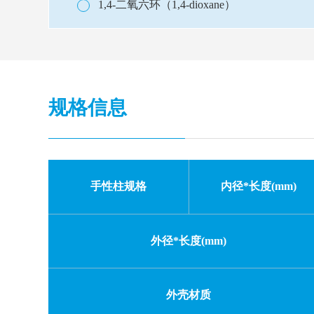
1,4-二氧六环（1,4-dioxane）
规格信息
手性柱规格
内径*长度(mm)
外径*长度(mm)
外壳材质