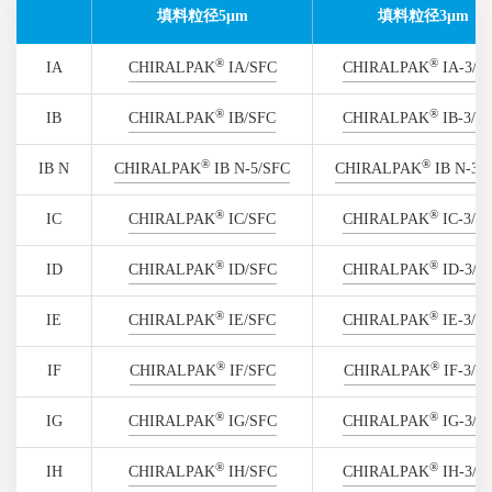
填料粒径5μm
填料粒径3μm
®
®
IA
CHIRALPAK
IA/SFC
CHIRALPAK
IA-3/S
®
®
IB
CHIRALPAK
IB/SFC
CHIRALPAK
IB-3/S
®
®
IB N
CHIRALPAK
IB N-5/SFC
CHIRALPAK
IB N-3/
®
®
IC
CHIRALPAK
IC/SFC
CHIRALPAK
IC-3/S
®
®
ID
CHIRALPAK
ID/SFC
CHIRALPAK
ID-3/S
®
®
IE
CHIRALPAK
IE/SFC
CHIRALPAK
IE-3/S
®
®
IF
CHIRALPAK
IF/SFC
CHIRALPAK
IF-3/S
®
®
IG
CHIRALPAK
IG/SFC
CHIRALPAK
IG-3/S
®
®
IH
CHIRALPAK
IH/SFC
CHIRALPAK
IH-3/S