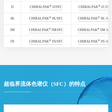
®
®
IJ
CHIRALPAK
IJ/SFC
CHIRALPAK
IJ-3/S
®
®
IK
CHIRALPAK
IK/SFC
CHIRALPAK
IK-3/S
®
®
IM
CHIRALPAK
IM/SFC
CHIRALPAK
IM-3/S
®
®
IN
CHIRALPAK
IN/SFC
CHIRALPAK
IN-3/S
超临界流体色谱仪（SFC）的特点