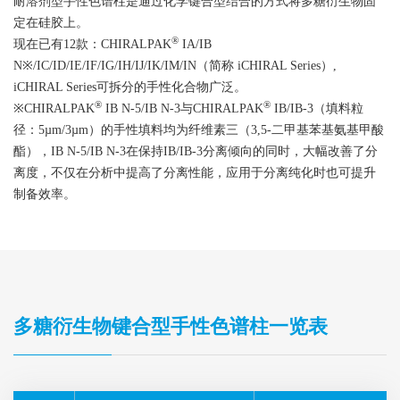
耐溶剂型手性色谱柱是通过化学键合型结合的方式将多糖衍生物固
定在硅胶上。
®
现在已有12款：CHIRALPAK
IA/IB
N※/IC/ID/IE/IF/IG/IH/IJ/IK/IM/IN（简称 iCHIRAL Series）,
iCHIRAL Series可拆分的手性化合物广泛。
®
®
※CHIRALPAK
IB N-5/IB N-3与CHIRALPAK
IB/IB-3（填料粒
径：5µm/3µm）的手性填料均为纤维素三（3,5-二甲基苯基氨基甲酸
酯），IB N-5/IB N-3在保持IB/IB-3分离倾向的同时，大幅改善了分
离度，不仅在分析中提高了分离性能，应用于分离纯化时也可提升
制备效率。
多糖衍生物键合型手性色谱柱一览表