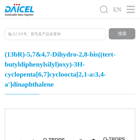
EN
搜索
(13bR)-5,7&4,7-Dihydro-2,8-bis((tert-
butyldiphenylsilyl)oxy)-3H-
cyclopenta[6,7]cycloocta[2,1-a:3,4-
a']dinaphthalene