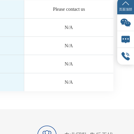
Please contact us
页面顶部
N/A
N/A
N/A
N/A