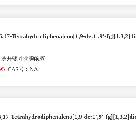
6,17-Tetrahydrodiphenaleno[1,9-de:1',9'-fg][1,3,2]d
)-萘并螺环亚膦酰胺
95
NA
CAS号：
6,17-Tetrahydrodiphenaleno[1,9-de:1',9'-fg][1,3,2]d