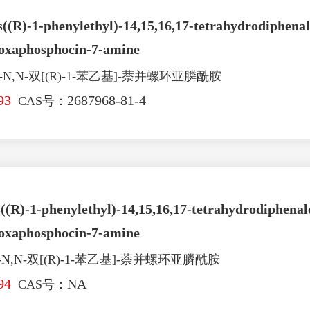
((R)-1-phenylethyl)-14,15,16,17-tetrahydrodiphenale
dioxaphosphocin-7-amine
-N,N-双[(R)-1-苯乙基]-萘并螺环亚膦酰胺
93
2687968-81-4
CAS号：
((R)-1-phenylethyl)-14,15,16,17-tetrahydrodiphenale
dioxaphosphocin-7-amine
-N,N-双[(R)-1-苯乙基]-萘并螺环亚膦酰胺
94
NA
CAS号：