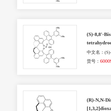
(S)-8,8'-Bi
tetrahydrod
中文名：(S)-
6000
货号：
(R)-N,N-Dim
[1,3,2]dio