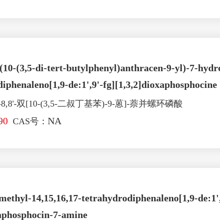
s(10-(3,5-di-tert-butylphenyl)anthracen-9-yl)-7-hydr
iphenaleno[1,9-de:1',9'-fg][1,3,2]dioxaphosphocine
8,8'-双[10-(3,5-二叔丁基苯)-9-蒽]-萘并螺环磷酸
90
NA
CAS号：
ethyl-14,15,16,17-tetrahydrodiphenaleno[1,9-de:1',
xaphosphocin-7-amine