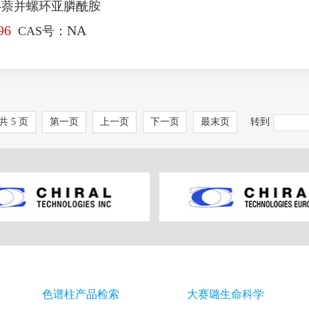
)-萘并螺环亚膦酰胺
96
NA
CAS号：
 共 5 页
第一页
上一页
下一页
最末页
转到
色谱柱产品检索
大赛璐生命科学