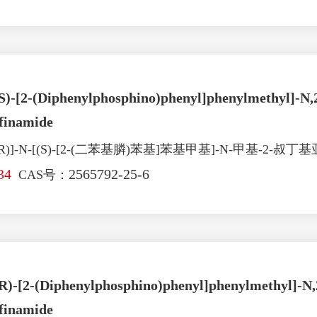
(S)-[2-(Diphenylphosphino)phenyl]phenylmethyl]-N,
finamide
)]-N-[(S)-[2-(二苯基膦)苯基]苯基甲基]-N-甲基-2-叔
34
2565792-25-6
CAS号：
(R)-[2-(Diphenylphosphino)phenyl]phenylmethyl]-N,
finamide