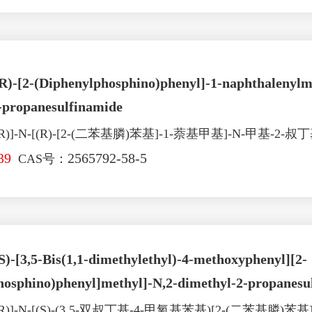
(R)-[2-(Diphenylphosphino)phenyl]-1-naphthalenylm
-propanesulfinamide
)]-N-[(R)-[2-(二苯基膦)苯基]-1-萘基甲基]-N-甲基-2
39
2565792-58-5
CAS号：
S)-[3,5-Bis(1,1-dimethylethyl)-4-methoxyphenyl][2-
hosphino)phenyl]methyl]-N,2-dimethyl-2-propanesu
)]-N-[(S)-(3,5-双叔丁基-4-甲氧基苯基)[2-(二苯基膦)苯基