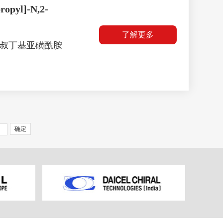
ropyl]-N,2-
了解更多
基-2-叔丁基亚磺酰胺
确定