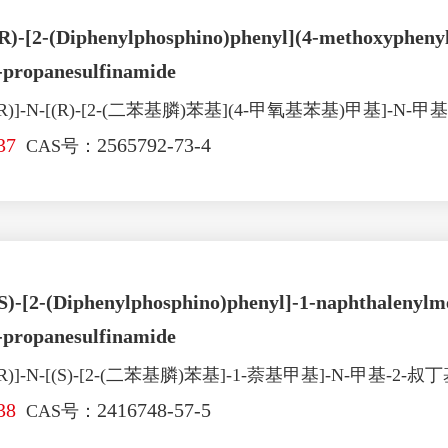
(R)-[2-(Diphenylphosphino)phenyl](4-methoxyphenyl
-propanesulfinamide
)]-N-[(R)-[2-(二苯基膦)苯基](4-甲氧基苯基)甲基]-N
37
2565792-73-4
CAS号：
(S)-[2-(Diphenylphosphino)phenyl]-1-naphthalenylme
-propanesulfinamide
)]-N-[(S)-[2-(二苯基膦)苯基]-1-萘基甲基]-N-甲基-2
38
2416748-57-5
CAS号：