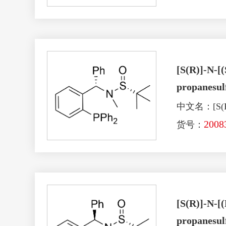
[S(R)]-N-[
propanesul
中文名：[S(R
2008
货号：
[S(R)]-N-[
propanesul