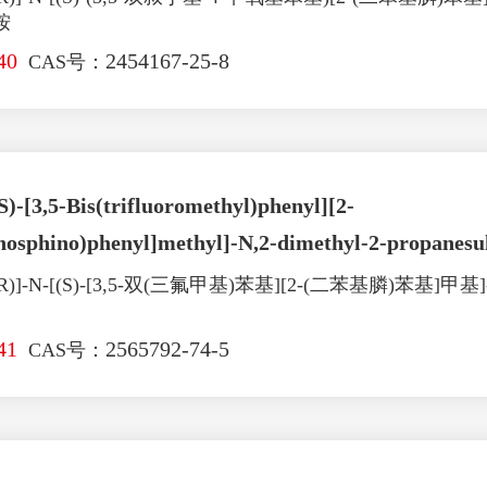
胺
40
2454167-25-8
CAS号：
S)-[3,5-Bis(trifluoromethyl)phenyl][2-
hosphino)phenyl]methyl]-N,2-dimethyl-2-propanesu
)]-N-[(S)-[3,5-双(三氟甲基)苯基][2-(二苯基膦)苯基]甲
41
2565792-74-5
CAS号：