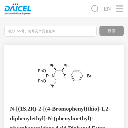
EN
搜索
N-[(1S,2R)-2-[(4-Bromophenyl)thio]-1,2-
diphenylethyl]-N-(phenylmethyl)-